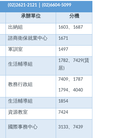
｜
(02)2621-2121
(02)6604-5099
承辦單位
分機
出納組
、
1603
1687
諮商衛保就業中心
1671
軍訓室
1497
、
賃
1782
7429(
生活輔導組
居
)
、
7409
1787
教務行政組
、
1794
4040
生活輔導組
1854
資源教室
7424
、
國際事務中心
、
3133
7439