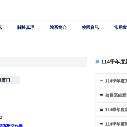
訊
關於真理
院系簡介
校園資訊
常用窗
114學年
務窗口
114學年
校長寫給新
114學年
載
)
114學年
填寫繳交作業