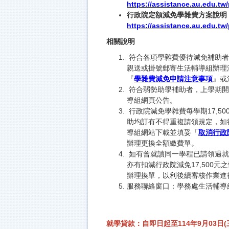
https://assistance.au.edu.t
行政院定額減免學雜費方案說明
https://assistance.au.edu.t
相關說明
符合各項學雜費優待減免補助者，
親送或掛號郵寄生活輔導組辦理
『
學雜費減免申請注意事項
』或
符合弱勢助學補助者，上學期開
導組網頁公告。
行政院減免學雜費每學期17,5
助均訂有不得重複請領規定，如
導組網站下載並填妥「
取消行政
辦理更換全額繳費單。
如有曾就讀同一學程已請領過就
亦有扣減行政院減免17,500
辦理換單，以利後續審核作業進
服務聯絡窗口：學務處生活輔導組 
就學貸款：自即日起至114年9月03日(