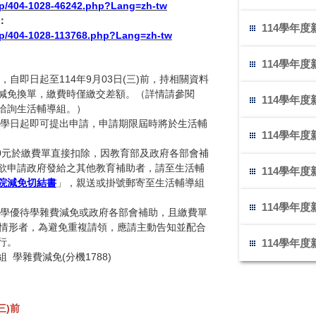
w/p/404-1028-46242.php?Lang=zh-tw
：
114學年
w/p/404-1028-113768.php?Lang=zh-tw
114學年
自即日起至114年9月03日(三)前，持相關資料
減免換單，繳費時僅繳交差額。（詳情請參閱
114學年
洽詢生活輔導組。）
學日起即可提出申請，申請期限屆時將於生活輔
114學年
00元於繳費單直接扣除，因教育部及政府各部會補
欲申請政府發給之其他教育補助者，請至生活輔
114學年
院減免切結書
」，親送或掛號郵寄至生活輔導組
114學年
學優待學雜費減免或政府各部會補助，且繳費單
元之情形者，為避免重複請領，應請主動告知並配合
行。
114學年
學雜費減免(分機1788)
三)前