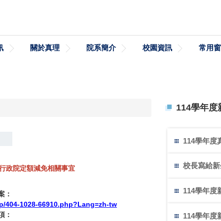
訊
關於真理
院系簡介
校園資訊
常用窗
114學年
114學年
校長寫給新
行政院定額減免相關事宜
114學年
案：
w/p/404-1028-66910.php?Lang=zh-tw
項：
114學年